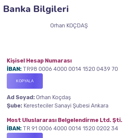
Banka Bilgileri
Orhan KOÇDAŞ
Kişisel Hesap Numarası
İBAN:
TR98 0006 4000 0014 1520 0439 70
KOPYALA
Ad Soyad:
Orhan Koçdaş
Şube:
Keresteciler Sanayi Şubesi Ankara
Most Uluslararası Belgelendirme Ltd. Şti.
İBAN:
TR 91 0006 4000 0014 1520 0202 34