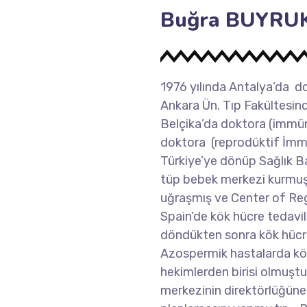
Buğra BUYRU
1976 yılında Antalya’da d
Ankara Ün. Tıp Fakültesi
Belçika’da doktora (immün
doktora (reprodüktif İmmü
Türkiye’ye dönüp Sağlık Bak
tüp bebek merkezi kurmuştur
uğraşmış ve Center of Re
Spain’de kök hücre tedavile
döndükten sonra kök hücr
Azospermik hastalarda kök
hekimlerden birisi olmuştu
merkezinin direktörlüğüne 