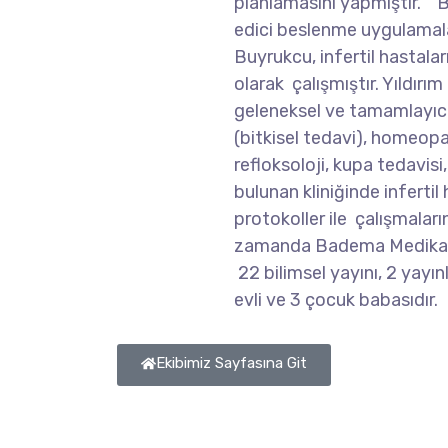
planlamasını yapmıştır. B
edici beslenme uygulamala
Buyrukcu, infertil hastala
olarak çalışmıştır. Yıldırı
geleneksel ve tamamlayıcı 
(bitkisel tedavi), homeopa
refloksoloji, kupa tedavisi
bulunan kliniğinde infertil 
protokoller ile çalışmala
zamanda Badema Medikal D
22 bilimsel yayını, 2 yayı
evli ve 3 çocuk babasıdır.
Ekibimiz Sayfasına Git