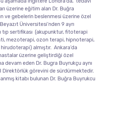
u aşamada İngiltere Londra’da, tedavi
rı üzerine eğitim alan Dr. Buğra
rın ve gebelerin beslenmesi üzerine özel
m Beyazıt Üniversitesi’nden 9 ayrı
tıp sertifikası (akupunktur, fitoterapi
ti, mezoterapi, ozon terapi, hipnoterapi,
, hirudoterapi) almıştır. Ankara’da
hastalar üzerine geliştirdiği özel
rına devam eden Dr. Bugra Buyrukçu aynı
irektörlük görevini de sürdürmektedir.
nlanmış kitabı bulunan Dr. Buğra Buyrukcu